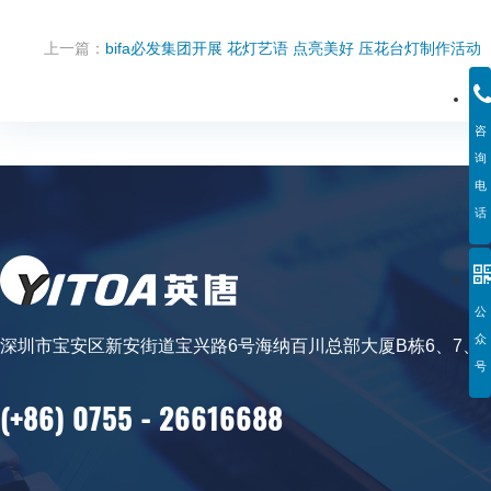
上一篇：
bifa必发集团开展 花灯艺语 点亮美好 压花台灯制作活动
咨
询
电
话
公
众
深圳市宝安区新安街道宝兴路6号海纳百川总部大厦B栋6、7、
号
(+86) 0755 - 26616688