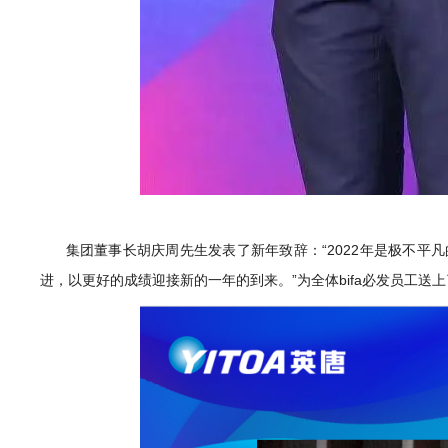
集团董事长胡庆周先生发表了新年致辞：“2022年是极不平凡的一年
进，以更好的成绩迎接新的一年的到来。”为全体bifa必发员工送上了