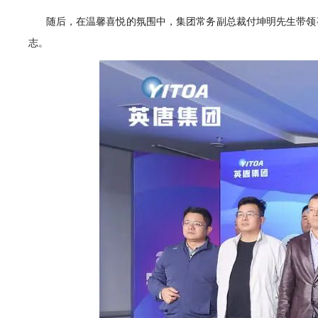
随后，在温馨喜悦的氛围中，集团常务副总裁付坤明先生带领事
志。