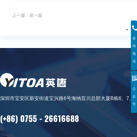
上一篇：
第一篇
咨
询
电
话
公
众
深圳市宝安区新安街道宝兴路6号海纳百川总部大厦B栋6、7、
号
(+86) 0755 - 26616688